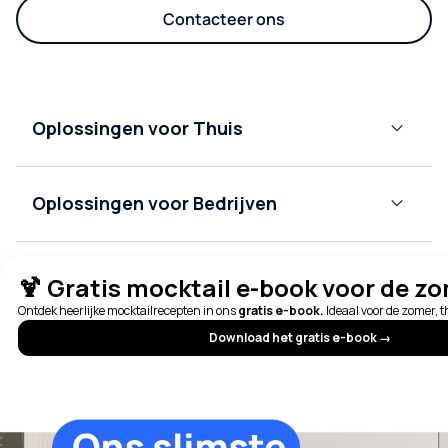
Contacteer ons
Oplossingen voor Thuis
Waterontharders
Oplossingen voor Bedrijven
Waterfiltersystemen
Waterkoelers
Flessenwaterkoelers
Sectoren
Multifunctionele
Kantoren
kranen
Flessenkoelers
Horeca
Klantenservice & Info
Flessen voor
Ontdek
Gezondheidszorg
waterkoelers
Culligan