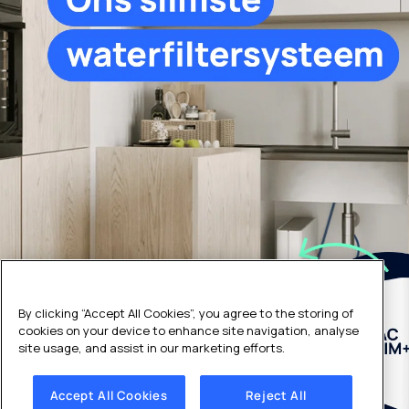
Hoge volume
Een
Onderwijs
Volg ons
waterkoelers
offerte
Accessoires
aanvragen
Fabrieken
voor
&
Blog
waterdispensers
Magazijnen
Veelgestelde
Sport
vragen (FAQ)
&
Vrije
Werk
tijd
en
carrière
Facilitair
Beheer
Copyright © 2026 Culligan Belgium
By clicking “Accept All Cookies”, you agree to the storing of
Privacy policy
|
Cookie policy
|
Disclaimer
|
Algemene
cookies on your device to enhance site navigation, analyse
voorwaarden
|
Cookies Settings
site usage, and assist in our marketing efforts.
Accept All Cookies
Reject All