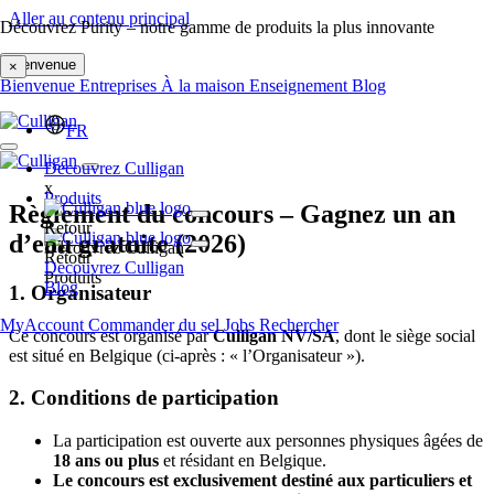
Aller au contenu principal
Découvrez Purity – notre gamme de produits la plus innovante
Bienvenue
×
Bienvenue
Entreprises
À la maison
Enseignement
Blog
FR
Decouvrez Culligan
x
Produits
Règlement du concours – Gagnez un an
x
Retour
d’eau gratuite (2026)
Decouvrez Culligan
Retour
Decouvrez Culligan
Produits
Blog
1. Organisateur
MyAccount
Commander du sel
Jobs
Rechercher
Ce concours est organisé par
Culligan NV/SA
, dont le siège social
est situé en Belgique (ci-après : « l’Organisateur »).
2. Conditions de participation
La participation est ouverte aux personnes physiques âgées de
18 ans ou plus
et résidant en Belgique.
Le concours est exclusivement destiné aux particuliers et