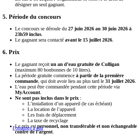
désigner un seul gagnant.
5. Période du concours
Le concours se déroule du
27 juin 2026 au 30 juin 2026 à
23h59 inclus
.
Le gagnant sera contacté
avant le 15 juillet 2026
.
6. Prix
Le gagnant reçoit
un an d’eau gratuite de Culligan
(maximum 80 bonbonnes de 10 litres).
La période gratuite commence
à partir de la première
commande
, qui doit avoir lieu au plus tard le
31 juillet 2026
.
L’eau peut être commandée pendant cette période via
MyAccount
.
Ne sont pas inclus dans le prix
:
L’installation d’un appareil (le cas échéant)
La location de l’appareil
Les frais de déplacement
La taxe de recyclage
Le prix est
personnel, non transférable et non échangeable
Fontaines à eau
contre de l’argent
.