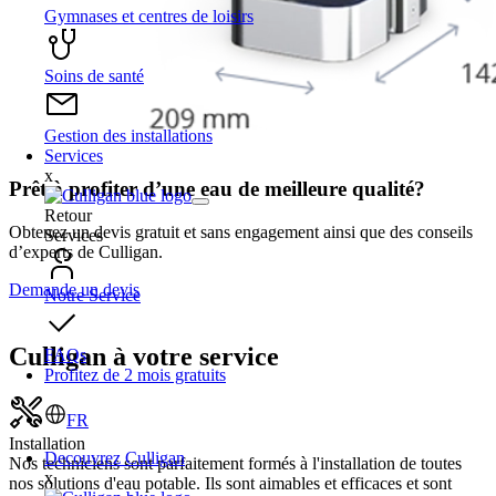
Gymnases et centres de loisirs
Soins de santé
Gestion des installations
Services
x
Prêt à profiter d’une eau de meilleure qualité?
Retour
Obtenez un devis gratuit et sans engagement ainsi que des conseils
Services
d’experts de Culligan.
Demande un devis
Notre Service
Culligan à votre service
FAQs
Profitez de 2 mois gratuits
FR
Installation
Decouvrez Culligan
Nos techniciens sont parfaitement formés à l'installation de toutes
x
nos solutions d'eau potable. Ils sont aimables et efficaces et sont