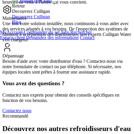
heureux de venir à l'heure qui vous convient.
Retour
Decouvrez Culligan
Decouvrez Culligan
Maintenance
Blog
Une fois votre solution installée, nous continuons à vous aider avec
des services adaptés à vos besoins. De l'inspection des systèmes de
MyAccount
Commander du sel
Jobs
Rechercher
filtration à la réparation des distributeurs, nos experts Culligan Water
Espace client
Demandez des informations
Contact
s'en chargent!
Dépannage
Besoin d'aide avec votre distributeur d'eau ? Contactez-nous via
notre formulaire de contact ou par téléphone. Si nécessaire, nos
équipes locales sont prêtes à fournir une assistance rapide.
Vous avez des questions ?
Contactez nos experts pour obtenir des conseils spécifiques en
fonction de vos besoins.
Contactez nous
Recommandé
Découvrez nos autres refroidisseurs d'eau