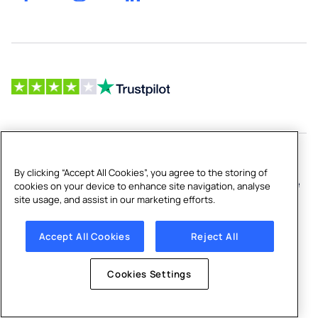
Écoles
capacité
de
Foire aux
Bouteilles
sport
questions
d’eau pour
et
(FAQ)
distributeurs
loisirs
Travail
Bottle
Gestion des
et
Filling
infrastructures
carrière
Stations
Usines et
Accessoires
entrepôts
pour
Copyright © 2026 Culligan Belgium
By clicking “Accept All Cookies”, you agree to the storing of
distributeur
Politique de confidentialité
|
Politique en matière de
cookies on your device to enhance site navigation, analyse
d’eau
site usage, and assist in our marketing efforts.
cookies
|
Avis de non-responsabilité
|
Conditions
generales
|
Cookies Settings
Accept All Cookies
Reject All
Cookies Settings
{"events_received":1,"messages":