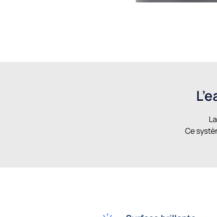
L’e
La
Ce systèm