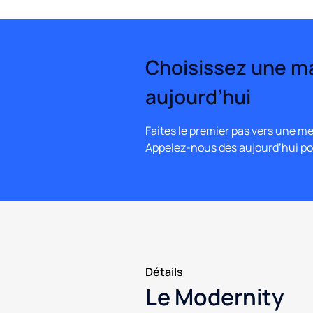
Choisissez une ma
aujourd’hui
Faites le premier pas vers une me
Appelez-nous dès aujourd’hui po
Détails
Le Modernity