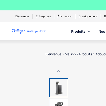
Bienvenue
Entreprises
À la maison
Enseignement
B
Produits
Nos 
Bienvenue
>
Maison
>
Produits
>
Adouci
Use arrow keys to navigate betwe