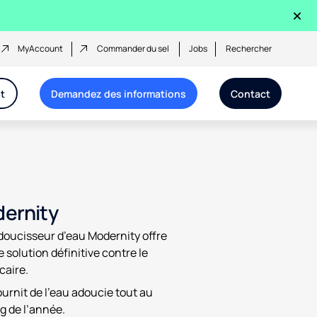
×
MyAccount
Commander du sel
Jobs
Rechercher
t
Demandez des informations
Contact
Remplissez notre
formulaire en 2
minutes pour
obtenir un
devis
gratuit!​
ernity
doucisseur d’eau Modernity offre
 solution définitive contre le
caire.
fournit de l’eau adoucie tout au
g de l’année.