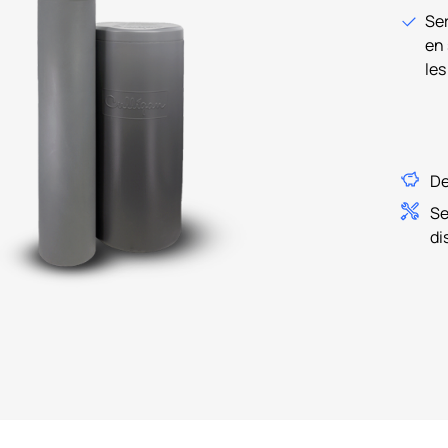
Ser
en 
les
De
Se
di