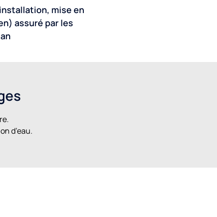
installation, mise en
en) assuré par les
gan
ages
re.
ion d’eau.