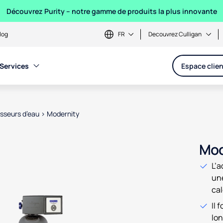
Découvrez Purity – notre gamme de produits la plus innovante
log
FR
Decouvrez Culligan
Services
Espace clien
sseurs d’eau
>
Modernity
en product images, or tab to the next interactive element
Mod
L’a
une
cal
Il 
lon