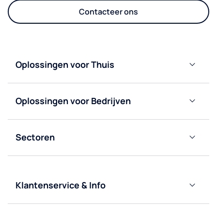
Contacteer ons
Oplossingen voor Thuis
Waterontharders
Oplossingen voor Bedrijven
Waterfiltersystemen
Waterkoelers
Flessenwaterkoelers
Sectoren
Multifunctionele
Kantoren
kranen
Flessenkoelers
Horeca
Klantenservice & Info
Flessen voor
Ontdek
Gezondheidszorg
waterkoelers
Culligan