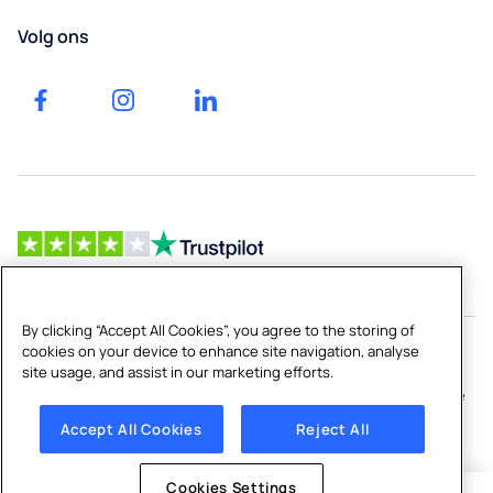
Hoge volume
Een
Onderwijs
Volg ons
waterkoelers
offerte
Accessoires
aanvragen
Fabrieken &
voor
Magazijnen
Blog
waterdispensers
Sport
Veelgestelde
&
vragen
Vrije
(FAQ)
tijd
Werk
Facilitair
en
Beheer
carrière
By clicking “Accept All Cookies”, you agree to the storing of
cookies on your device to enhance site navigation, analyse
Copyright © 2026 Culligan Belgium
site usage, and assist in our marketing efforts.
Privacy policy
|
Cookie policy
|
Disclaimer
|
Algemene
voorwaarden
|
Cookies Settings
Accept All Cookies
Reject All
Cookies Settings